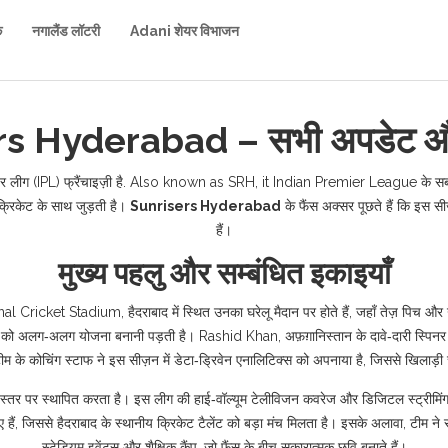
क
नगालैंड लॉटरी
Adani शेयर विभाजन
s Hyderabad – सभी अपडेट और
 लीग (IPL) फ्रैंचाइज़ी है
. Also known as
SRH
, it
Indian Premier League
के सब
रिकेट के साथ जुड़ती है।
Sunrisers Hyderabad
के फैंस अक्सर पूछते हैं कि इस सी
हैं।
मुख्य पहलु और सम्बंधित इकाइयाँ
onal Cricket Stadium
,
हैदराबाद में स्थित उनका घरेलू मैदान
पर होते हैं, जहाँ तेज़ पिच औ
ों को अलग‑अलग योजना बनानी पड़ती है।
Rashid Khan
,
अफ़ग़ानिस्तान के दावे‑दारी स्पिन
 के कोचिंग स्टाफ ने इस सीज़न में डेटा‑ड्रिवेन एनालिटिक्स को अपनाया है, जिससे खिलाड़ी चयन
 स्तर पर स्थापित करता है। इस लीग की हाई‑वॉल्यूम टेलीविजन कवरेज और डिजिटल स्ट्रीमिंग से टीम
हैं, जिससे हैदराबाद के स्थानीय क्रिकेट टैलेंट को बड़ा मंच मिलता है। इसके अलावा, टीम न
स्टेडियम इवेंट्स और शैक्षिक कैंप, जो फैंस के बीच सकारात्मक छवि बनाते हैं।