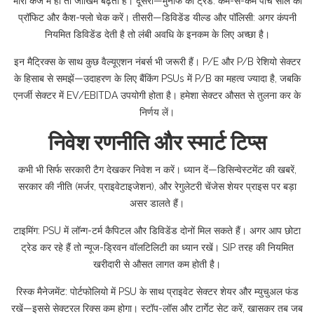
भारी कर्ज में हो तो जोखिम बढ़ता है। दूसरी—मुनाफे का ट्रेंड: कम-से-कम पाँच साल का
प्रॉफिट और कैश-फ्लो चेक करें। तीसरी—डिविडेंड यील्ड और पॉलिसी: अगर कंपनी
नियमित डिविडेंड देती है तो लंबी अवधि के इनकम के लिए अच्छा है।
इन मैट्रिक्स के साथ कुछ वैल्यूएशन नंबर्स भी जरूरी हैं। P/E और P/B रेशियो सेक्टर
के हिसाब से समझें—उदाहरण के लिए बैंकिंग PSUs में P/B का महत्व ज्यादा है, जबकि
एनर्जी सेक्टर में EV/EBITDA उपयोगी होता है। हमेशा सेक्टर औसत से तुलना कर के
निर्णय लें।
निवेश रणनीति और स्मार्ट टिप्स
कभी भी सिर्फ सरकारी टैग देखकर निवेश न करें। ध्यान दें—डिसिन्वेस्टमेंट की खबरें,
सरकार की नीति (मर्जर, प्राइवेटाइजेशन), और रेगुलेटरी चेंजेस शेयर प्राइस पर बड़ा
असर डालते हैं।
टाइमिंग: PSU में लॉन्ग-टर्म कैपिटल और डिविडेंड दोनों मिल सकते हैं। अगर आप छोटा
ट्रेड कर रहे हैं तो न्यूज-ड्रिवन वॉलटिलिटी का ध्यान रखें। SIP तरह की नियमित
खरीदारी से औसत लागत कम होती है।
रिस्क मैनेजमेंट: पोर्टफोलियो में PSU के साथ प्राइवेट सेक्टर शेयर और म्युचुअल फंड
रखें—इससे सेक्टरल रिक्स कम होगा। स्टॉप-लॉस और टार्गेट सेट करें, खासकर तब जब