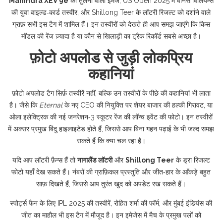
Mahindra XEV 9e
की तुलना वाली इमेज, US Open 2025 में वीनस विलियम्स
की युवा वाइल्ड‑कार्ड तस्वीर, और Shillong Teer के लॉटरी रिजल्ट को दर्शाने वाले
ग्राफ़ सभी इस टैग में शामिल हैं। इन तस्वीरों को देखते ही आप समझ जाएंगे कि किस
मॉडल की रेंज ज़्यादा है या कौन से खिलाड़ी का ट्रैक रिकॉर्ड सबसे अच्छा है।
फ़ोटो अपलोड से जुड़ी लोकप्रिय
कहानियां
फ़ोटो अपलोड टैग सिर्फ़ तस्वीरें नहीं, बल्कि उन तस्वीरों के पीछे की कहानियां भी लाता
है। जैसे कि
Eternal
के नए CEO की नियुक्ति पर शेयर बाजार की हल्की गिरावट, या
ओला इलेक्ट्रिक की नई जनरेशन‑3 स्कूटर रेंज की लॉन्च इवेंट की फोटो। इन तस्वीरों
में अक्सर प्रमुख बिंदु हाइलाइटेड होते हैं, जिससे आप बिना गहन पढ़ाई के भी जल्द समझ
सकते हैं कि क्या चल रहा है।
यदि आप लॉटरी फ़ैन्स हैं तो
नागालैंड लॉटरी
और
Shillong Teer
के ड्रा रिजल्ट
फोटो यहाँ देख सकते हैं। नंबरों की ग्राफ़िकल प्रस्तुति और जीत‑हार के आँकड़े बहुत
साफ़ दिखते हैं, जिससे आप तुरंत खुद को अपडेट रख सकते हैं।
स्पोर्ट्स फैन के लिए IPL 2025 की तस्वीरें, रोहित शर्मा की फॉर्म, और मुंबई इंडियंस की
जीत का माहौल भी इस टैग में मौजूद है। इन इमेजेस में मैच के प्रमुख पलों को