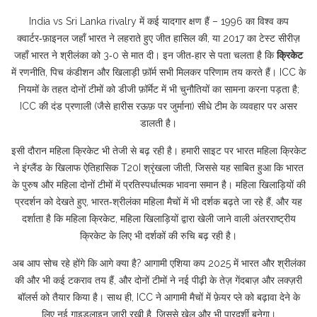
India vs Sri Lanka rivalry में कई यादगार क्षण हैं – 1996 का विश्व कप
क्वार्टर‑फ़ाइनल जहाँ भारत ने लहराते हुए जीत हासिल की, या 2017 का टेस्ट सीरीज़
जहाँ भारत ने श्रीलंका को 3‑0 से मात दी। इन जीत‑हार से पता चलता है कि
क्रिकेट
में रणनीति, पिच कंडीशन और खिलाड़ी फ़ॉर्म सभी मिलकर परिणाम तय करते हैं। ICC के
नियमों के तहत दोनों टीमों को डीजी फ़ॉर्मेट में भी चुनौतियों का सामना करना पड़ता है;
ICC की दंड प्रणाली (जैसे हारीस रऊफ़ पर जुर्माना) सीधे टीम के व्यवहार पर असर
डालती है।
इसी दौरान महिला क्रिकेट भी तेजी से बढ़ रही है। हमारी साइट पर
भारत महिला क्रिकेट
ने इंग्लैंड के खिलाफ ऐतिहासिक T20I श्रृंखला जीती, जिससे यह साबित हुआ कि भारत
के पुरुष और महिला दोनों टीमों में प्रतिस्पर्धात्मक भावना समान है। महिला खिलाड़ियों की
प्रदर्शन को देखते हुए, भारत‑श्रीलंका महिला मैचों में भी दर्शक बढ़ते जा रहे हैं, और यह
दर्शाता है कि
महिला क्रिकेट
,
महिला खिलाड़ियों द्वारा खेली जाने वाली अंतरराष्ट्रीय
क्रिकेट
के लिए भी दर्शकों की रुचि बढ़ रही है।
अब आप सोच रहे होंगे कि आगे क्या है? आगामी एशिया कप 2025 में भारत और श्रीलंका
की और भी कई टकराव तय हैं, और दोनों टीमों ने नई पीढ़ी के तेज़ गेंदबाज़ और लक्ज़री
बॉलर्स को तैयार किया है। साथ ही, ICC ने आगामी मैचों में फ़ेयर प्ले को बढ़ावा देने के
लिए नई गाइडलाइन जारी रखी है, जिससे खेल और भी पारदर्शी बनेगा।