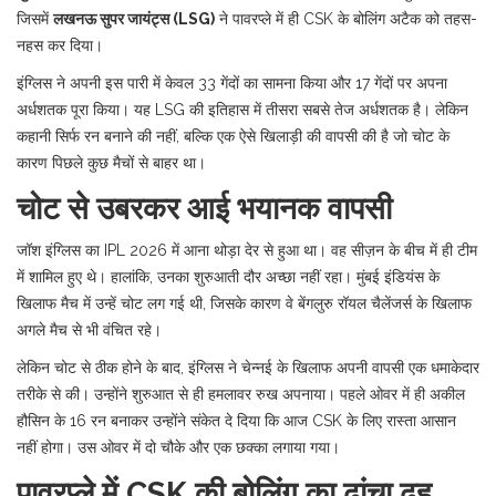
जिसमें
लखनऊ सुपर जायंट्स (LSG)
ने पावरप्ले में ही CSK के बोलिंग अटैक को तहस-
नहस कर दिया।
इंग्लिस ने अपनी इस पारी में केवल 33 गेंदों का सामना किया और 17 गेंदों पर अपना
अर्धशतक पूरा किया। यह LSG की इतिहास में तीसरा सबसे तेज अर्धशतक है। लेकिन
कहानी सिर्फ रन बनाने की नहीं, बल्कि एक ऐसे खिलाड़ी की वापसी की है जो चोट के
कारण पिछले कुछ मैचों से बाहर था।
चोट से उबरकर आई भयानक वापसी
जॉश इंग्लिस का IPL 2026 में आना थोड़ा देर से हुआ था। वह सीज़न के बीच में ही टीम
में शामिल हुए थे। हालांकि, उनका शुरुआती दौर अच्छा नहीं रहा। मुंबई इंडियंस के
खिलाफ मैच में उन्हें चोट लग गई थी, जिसके कारण वे बेंगलुरु रॉयल चैलेंजर्स के खिलाफ
अगले मैच से भी वंचित रहे।
लेकिन चोट से ठीक होने के बाद, इंग्लिस ने चेन्नई के खिलाफ अपनी वापसी एक धमाकेदार
तरीके से की। उन्होंने शुरुआत से ही हमलावर रुख अपनाया। पहले ओवर में ही
अकील
हौसिन
के 16 रन बनाकर उन्होंने संकेत दे दिया कि आज CSK के लिए रास्ता आसान
नहीं होगा। उस ओवर में दो चौके और एक छक्का लगाया गया।
पावरप्ले में CSK की बोलिंग का ढांचा ढह