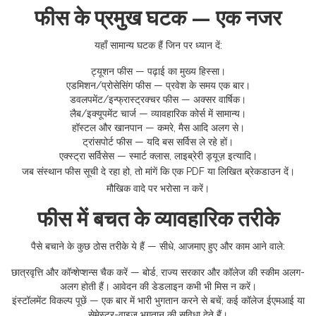
फीस के प्रमुख घटक — एक नजर
यहाँ सामान्य घटक हैं जिन पर ध्यान दें:
ट्यूशन फीस — पढ़ाई का मुख्य हिस्सा।
एडमिशन/प्रोसेसिंग फीस — प्रवेश के समय एक बार।
डवलपमेंट/इन्फ्रास्ट्रक्चर फीस — अक्सर वार्षिक।
लैब/इक्यूपमेंट चार्ज — व्यावहारिक कोर्स में सामान्य।
हॉस्टल और खानपान — कमरे, मैस आदि अलग से।
ट्रांसपोर्ट फीस — यदि बस सर्विस ले रहे हों।
एक्स्ट्रा सर्विसेस — स्मार्ट क्लास, लाइब्रेरी ड्यूज़ इत्यादि।
जब संस्थान फीस सूची दे रहा हो, तो मांगें कि एक PDF या लिखित ब्रेकडाउन दें।
मौखिक वादे पर भरोसा न करें।
फीस में बचत के व्यावहारिक तरीके
पैसे बचाने के कुछ ठोस तरीके ये हैं — सीधे, आजमाए हुए और काम आने वाले:
छात्रवृत्ति और कॉन्शेप्शन्स चैक करें — बोर्ड, राज्य सरकार और कॉलेज की स्कीम अलग-
अलग होती हैं। आवेदन की डेडलाइन कभी भी मिस न करें।
इंस्टॉलमेंट विकल्प पूछें — एक बार में भारी भुगतान करने से बचें; कई कॉलेज ईएमआई या
सेमेस्टर-वाइज भुगतान की सुविधा देते हैं।