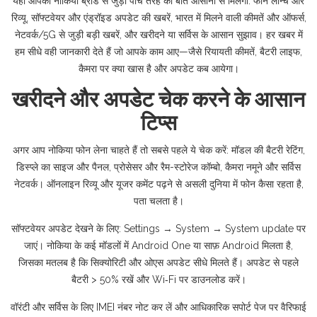
यहाँ आपको नोकिया ब्रांड से जुड़ी पांच तरह की बातें आसानी से मिलेंगी: फोन लॉन्च और
रिव्यू, सॉफ्टवेयर और एंड्रॉइड अपडेट की खबरें, भारत में मिलने वाली कीमतें और ऑफर्स,
नेटवर्क/5G से जुड़ी बड़ी खबरें, और खरीदने या सर्विस के आसान सुझाव। हर खबर में
हम सीधे वही जानकारी देते हैं जो आपके काम आए—जैसे रियायती कीमतें, बैटरी लाइफ,
कैमरा पर क्या खास है और अपडेट कब आयेगा।
खरीदने और अपडेट चेक करने के आसान
टिप्स
अगर आप नोकिया फोन लेना चाहते हैं तो सबसे पहले ये चेक करें: मॉडल की बैटरी रेटिंग,
डिस्प्ले का साइज और पैनल, प्रोसेसर और रैम-स्टोरेज कॉम्बो, कैमरा नमूने और सर्विस
नेटवर्क। ऑनलाइन रिव्यू और यूजर कमेंट पढ़ने से असली दुनिया में फोन कैसा रहता है,
पता चलता है।
सॉफ्टवेयर अपडेट देखने के लिए: Settings → System → System update पर
जाएं। नोकिया के कई मॉडलों में Android One या साफ़ Android मिलता है,
जिसका मतलब है कि सिक्योरिटी और ओएस अपडेट सीधे मिलते हैं। अपडेट से पहले
बैटरी > 50% रखें और Wi‑Fi पर डाउनलोड करें।
वॉरंटी और सर्विस के लिए IMEI नंबर नोट कर लें और आधिकारिक सपोर्ट पेज पर वैरिफाई