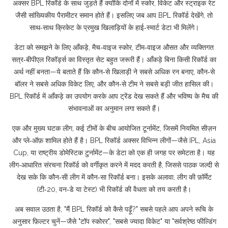
अक्सर BPL रिकॉर्ड के साथ जुड़ते हैं क्योंकि दोनों में स्कोर, विकेट और स्ट्राइक रेट
जैसी सांख्यिकीय पैरामीटर समान होते हैं। इसलिए जब आप BPL रिकॉर्ड देखेंगे, तो
साथ‑साथ क्रिकेट के प्रमुख खिलाड़ियों के हाई‑स्मार्ट डेटा भी मिलेंगे।
डेटा को समझने के लिए
आँकड़े
,
मैच‑वाइज स्कोर, टीम‑वाइज औसत और व्यक्तिगत
सत्र‑बीपीएल रिकॉर्ड्स का विस्तृत सेट
बहुत जरूरी हैं। आँकड़े बिना किसी रिकॉर्ड का
अर्थ नहीं बनता—ये बताते हैं कि कौन‑से खिलाड़ी ने सबसे अधिक रन बनाए, कौन‑से
बॉलर ने सबसे अधिक विकेट लिए, और कौन‑से टीम ने सबसे बड़ी जीत हासिल की।
BPL रिकॉर्ड में आँकड़े का उपयोग करके आप ट्रेंड देख सकते हैं और भविष्य के मैच की
संभावनाओं का अनुमान लगा सकते हैं।
एक और मुख्य घटक
लीग
,
कई टीमों के बीच आयोजित टूर्नामेंट, जिसमें नियमित सीज़न
और प्ले‑ऑफ़ शामिल होते हैं
है। BPL रिकॉर्ड अक्सर विभिन्न लीगों—जैसे IPL, Asia
Cup, या राष्ट्रीय डोमेस्टिक टुर्नामेंट—के डेटा को एक ही जगह पर समेटता है। यह
लीग‑आधारित संरचना रिकॉर्ड को वर्गीकृत करने में मदद करती है, जिससे पाठक जल्दी से
देख सके कि कौन‑सी लीग में कौन‑सा रिकॉर्ड बना। इसके अलावा, लीग की फ़ॉर्मेट
(टी‑20, वन‑डे या टेस्ट) भी रिकॉर्ड की वैधता को तय करती है।
अब सवाल उठता है, "मैं BPL रिकॉर्ड को कैसे पढ़ूँ?" सबसे पहले आप अपने रूचि के
अनुसार फ़िल्टर चुनें—जैसे "टॉप स्कोरर", "सबसे ज्यादा विकेट" या "सर्वश्रेष्ठ फील्डिंग