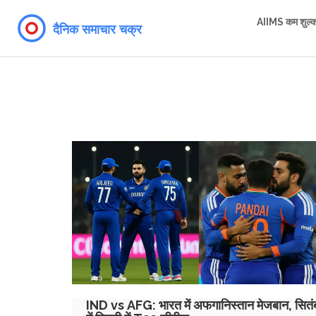
AIIMS कम शुल्
IND vs AFG: भारत में अफगानिस्तान मेजबान, सितं