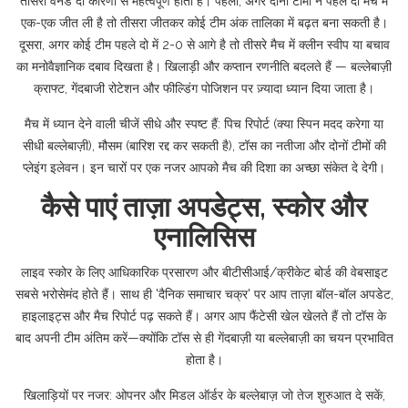
तीसरा वनडे दो कारणों से महत्वपूर्ण होता है। पहला, अगर दोनों टीमों ने पहले दो मैच में
एक-एक जीत ली है तो तीसरा जीतकर कोई टीम अंक तालिका में बढ़त बना सकती है।
दूसरा, अगर कोई टीम पहले दो में 2-0 से आगे है तो तीसरे मैच में क्लीन स्वीप या बचाव
का मनोवैज्ञानिक दबाव दिखता है। खिलाड़ी और कप्तान रणनीति बदलते हैं — बल्लेबाज़ी
क्राफ्ट, गेंदबाजी रोटेशन और फील्डिंग पोजिशन पर ज़्यादा ध्यान दिया जाता है।
मैच में ध्यान देने वाली चीजें सीधे और स्पष्ट हैं: पिच रिपोर्ट (क्या स्पिन मदद करेगा या
सीधी बल्लेबाज़ी), मौसम (बारिश रद्द कर सकती है), टॉस का नतीजा और दोनों टीमों की
प्लेइंग इलेवन। इन चारों पर एक नजर आपको मैच की दिशा का अच्छा संकेत दे देगी।
कैसे पाएं ताज़ा अपडेट्स, स्कोर और
एनालिसिस
लाइव स्कोर के लिए आधिकारिक प्रसारण और बीटीसीआई/क्रीकेट बोर्ड की वेबसाइट
सबसे भरोसेमंद होते हैं। साथ ही 'दैनिक समाचार चक्र' पर आप ताज़ा बॉल-बॉल अपडेट,
हाइलाइट्स और मैच रिपोर्ट पढ़ सकते हैं। अगर आप फैंटेसी खेल खेलते हैं तो टॉस के
बाद अपनी टीम अंतिम करें—क्योंकि टॉस से ही गेंदबाज़ी या बल्लेबाज़ी का चयन प्रभावित
होता है।
खिलाड़ियों पर नजर: ओपनर और मिडल ऑर्डर के बल्लेबाज़ जो तेज शुरुआत दे सकें,