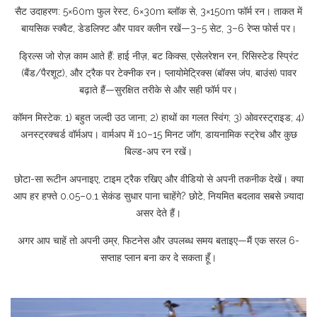
सैट उदाहरण: 5×60m फुल रेस्ट, 6×30m ब्लॉक से, 3×150m फॉर्म रन। ताकत में
बायसिक स्क्वैट, डेडलिफ्ट और पावर क्लीन रखें—3–5 सेट, 3–6 रेप्स फोर्स पर।
ड्रिल्स जो रोज़ काम आते हैं: हाई नीज़, बट किक्स, एसेलरेशन रन, रिसिस्टेड स्प्रिंट
(बैंड/पैरशूट), और ट्रैक पर टेक्नीक रन। प्लायोमेट्रिक्स (बॉक्स जंप, बाउंस) पावर
बढ़ाते हैं—सुरक्षित तरीके से और सही फॉर्म पर।
कॉमन मिस्टेक: 1) बहुत जल्दी उठ जाना; 2) हाथों का गलत स्विंग; 3) ओवरस्ट्राइड; 4)
अनस्ट्रक्चर्ड वॉर्मअप। वार्मअप में 10–15 मिनट जॉग, डायनामिक स्ट्रेच और कुछ
बिल्ड-अप रन रखें।
छोटा-सा रूटीन अपनाइए, टाइम ट्रैक रखिए और वीडियो से अपनी तकनीक देखें। क्या
आप हर हफ्ते 0.05–0.1 सेकंड सुधार पाना चाहेंगे? छोटे, नियमित बदलाव सबसे ज़्यादा
असर देते हैं।
अगर आप चाहें तो अपनी उम्र, फिटनेस और उपलब्ध समय बताइए—मैं एक सरल 6-
सप्ताह प्लान बना कर दे सकता हूँ।